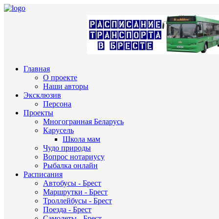
Главная
О проекте
Наши авторы
Эксклюзив
Персона
Проекты
Многогранная Беларусь
Карусель
Школа мам
Чудо природы
Вопрос нотариусу
Рыбалка онлайн
Расписания
Автобусы - Брест
Маршрутки - Брест
Троллейбусы - Брест
Поезда - Брест
Самолеты - Брест