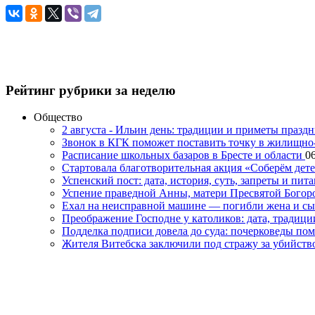
Рейтинг рубрики за неделю
Общество
2 августа - Ильин день: традиции и приметы празд
Звонок в КГК поможет поставить точку в жилищн
Расписание школьных базаров в Бресте и области
06
Стартовала благотворительная акция «Соберём дет
Успенский пост: дата, история, суть, запреты и пита
Успение праведной Анны, матери Пресвятой Богоро
Ехал на неисправной машине — погибли жена и с
Преображение Господне у католиков: дата, традици
Подделка подписи довела до суда: почерковеды пом
Жителя Витебска заключили под стражу за убийств