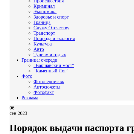
Происшествия
Криминал
Экономика
Здоровье и спорт
Граница
Служу Отечеству
Транспорт
Природа и экология
Культура
Авто
Туризм и отдых
Граница: очереди
"Варшавский мост"
"Каменный Лог"
Фото
Фотовернисаж
Автосюжеты
Фотофакт
Реклама
06
сен 2023
Порядок выдачи паспорта 