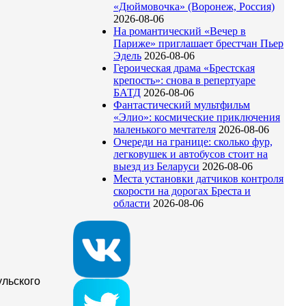
«Дюймовочка» (Воронеж, Россия)
2026-08-06
На романтический «Вечер в
Париже» приглашает брестчан Пьер
Эдель
2026-08-06
Героическая драма «Брестская
крепость»: снова в репертуаре
БАТД
2026-08-06
Фантастический мультфильм
«Элио»: космические приключения
маленького мечтателя
2026-08-06
Очереди на границе: сколько фур,
легковушек и автобусов стоит на
выезд из Беларуси
2026-08-06
Места установки датчиков контроля
скорости на дорогах Бреста и
области
2026-08-06
ульского