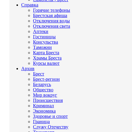
Справка
Горячие телефоны
Брестская афиша
Отключения воды
Отключения света
Аптеки
Гостиницы
Консульства
Таможни
Карта Бреста
Храмы Бреста
Курсы валют
Архив
Брест
Брест-регион
Беларусь
Общество
Мир вокруг
Происшествия
Криминал
Экономика
Здоровье и спорт
Граница
Служу Отечеству