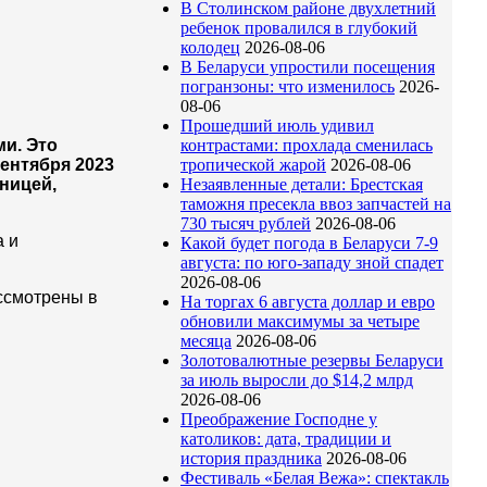
В Столинском районе двухлетний
ребенок провалился в глубокий
колодец
2026-08-06
В Беларуси упростили посещения
погранзоны: что изменилось
2026-
08-06
Прошедший июль удивил
и. Это
контрастами: прохлада сменилась
сентября 2023
тропической жарой
2026-08-06
ницей,
Незаявленные детали: Брестская
таможня пресекла ввоз запчастей на
730 тысяч рублей
2026-08-06
а и
Какой будет погода в Беларуси 7-9
августа: по юго-западу зной спадет
2026-08-06
ассмотрены в
На торгах 6 августа доллар и евро
обновили максимумы за четыре
месяца
2026-08-06
Золотовалютные резервы Беларуси
за июль выросли до $14,2 млрд
2026-08-06
Преображение Господне у
католиков: дата, традиции и
история праздника
2026-08-06
Фестиваль «Белая Вежа»: спектакль