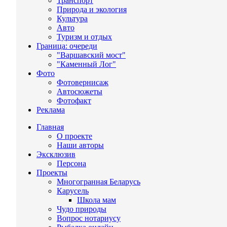
Транспорт
Природа и экология
Культура
Авто
Туризм и отдых
Граница: очереди
"Варшавский мост"
"Каменный Лог"
Фото
Фотовернисаж
Автосюжеты
Фотофакт
Реклама
Главная
О проекте
Наши авторы
Эксклюзив
Персона
Проекты
Многогранная Беларусь
Карусель
Школа мам
Чудо природы
Вопрос нотариусу