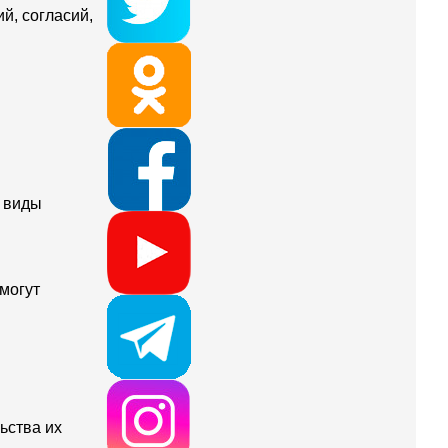
й, согласий,
е виды
могут
ьства их