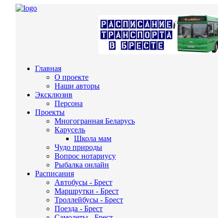
Главная
О проекте
Наши авторы
Эксклюзив
Персона
Проекты
Многогранная Беларусь
Карусель
Школа мам
Чудо природы
Вопрос нотариусу
Рыбалка онлайн
Расписания
Автобусы - Брест
Маршрутки - Брест
Троллейбусы - Брест
Поезда - Брест
Самолеты - Брест