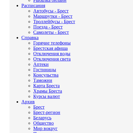
Рыбалка онлайн
Расписания
Автобусы - Брест
Маршрутки - Брест
Троллейбусы - Брест
Поезда - Брест
Самолеты - Брест
Справка
Горячие телефоны
Брестская афиша
Отключения воды
Отключения света
Аптеки
Гостиницы
Консульства
Таможни
Карта Бреста
Храмы Бреста
Курсы валют
Архив
Брест
Брест-регион
Беларусь
Общество
Мир вокруг