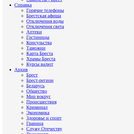
Справка
Горячие телефоны
Брестская афиша
Отключения воды
Отключения света
Аптеки
Гостиницы
Консульства
Таможни
Карта Бреста
Храмы Бреста
Курсы валют
Архив
Брест
Брест-регион
Беларусь
Общество
Мир вокруг
Происшествия
Криминал
Экономика
Здоровье и спорт
Граница
Служу Отечеству