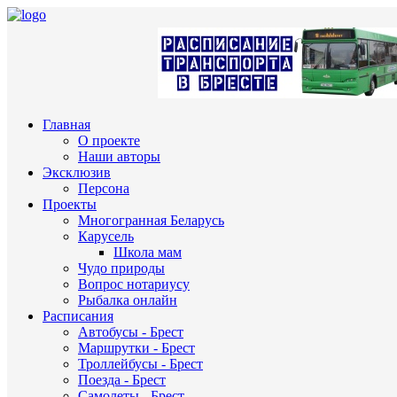
Главная
О проекте
Наши авторы
Эксклюзив
Персона
Проекты
Многогранная Беларусь
Карусель
Школа мам
Чудо природы
Вопрос нотариусу
Рыбалка онлайн
Расписания
Автобусы - Брест
Маршрутки - Брест
Троллейбусы - Брест
Поезда - Брест
Самолеты - Брест