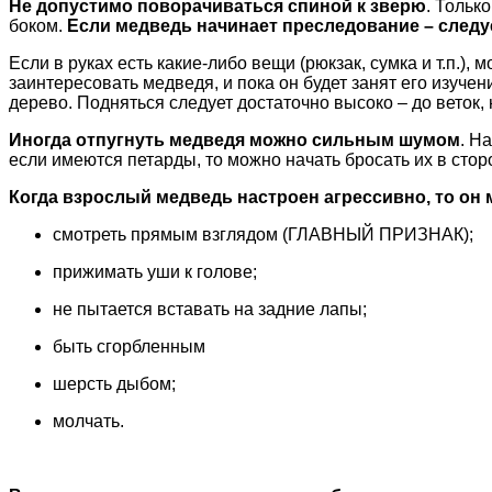
Не допустимо поворачиваться спиной к зверю
. Тольк
боком.
Если медведь начинает преследование – следуе
Если в руках есть какие-либо вещи (рюкзак, сумка и т.п.)
заинтересовать медведя, и пока он будет занят его изуче
дерево. Подняться следует достаточно высоко – до веток,
Иногда отпугнуть медведя можно сильным шумом
. Н
если имеются петарды, то можно начать бросать их в сто
Когда взрослый медведь настроен агрессивно, то он 
смотреть прямым взглядом (ГЛАВНЫЙ ПРИЗНАК);
прижимать уши к голове;
не пытается вставать на задние лапы;
быть сгорбленным
шерсть дыбом;
молчать.