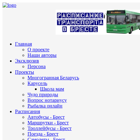
Главная
О проекте
Наши авторы
Эксклюзив
Персона
Проекты
Многогранная Беларусь
Карусель
Школа мам
Чудо природы
Вопрос нотариусу
Рыбалка онлайн
Расписания
Автобусы - Брест
Маршрутки - Брест
Троллейбусы - Брест
Поезда - Брест
Самолеты - Брест