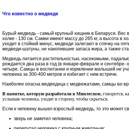
Что известно о медведе
Бурый медведь - самый крупный хищник в Беларуси. Вес взр
холке - 130 см. Самки имеют массу до 265 кг, а высота в х
уходит в стойкий минус, медведи залегают в спячку на пят
медведи-шатуны, не накопившие запаса жира, а также ст
Медведь питается растительностью, насекомыми, падаль
рождается два раза в год (в январе-феврале и сентябре- ок
четыре. Самцы в воспитании и кормлении малышей не учас
человека за 300-400 метров и избегает с ним встречи.
Наиболее опасна медведица с медвежатами, самцы во вре
В памятке, которую разработали в Минлесхозе,
говорится, ка
услышав человека, уходят в сторону, чтобы скрыться.
Если к человеку вышел взрослый медведь, то это может св
зверь не заметил человека;
перепутал человека с крупным животным;