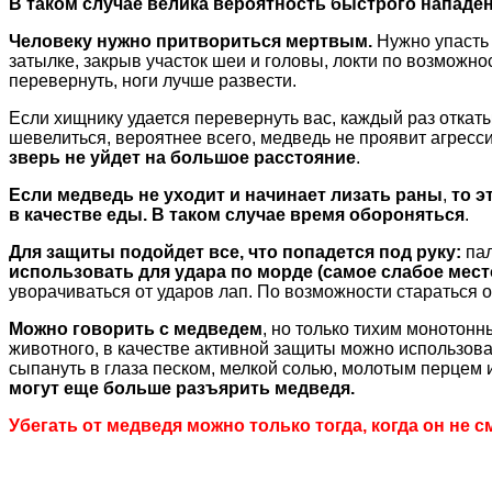
В таком случае велика вероятность быстрого нападен
Человеку нужно притвориться мертвым.
Нужно упасть 
затылке, закрыв участок шеи и головы, локти по возможно
перевернуть, ноги лучше развести.
Если хищнику удается перевернуть вас, каждый раз откаты
шевелиться, вероятнее всего, медведь не проявит агресси
зверь не уйдет на большое расстояние
.
Если медведь не уходит и начинает лизать раны
,
то э
в качестве еды. В таком случае время обороняться
.
Для защиты подойдет все, что попадется под руку:
пал
использовать для удара по морде (самое слабое мест
уворачиваться от ударов лап. По возможности стараться о
Можно говорить с медведем
, но только тихим монотонн
животного, в качестве активной защиты можно использова
сыпануть в глаза песком, мелкой солью, молотым перцем 
могут еще больше разъярить медведя.
Убегать от медведя можно только тогда, когда он не с