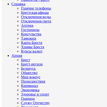
Справка
Горячие телефоны
Брестская афиша
Отключения воды
Отключения света
Аптеки
Гостиницы
Консульства
Таможни
Карта Бреста
Храмы Бреста
Курсы валют
Архив
Брест
Брест-регион
Беларусь
Общество
Мир вокруг
Происшествия
Криминал
Экономика
Здоровье и спорт
Граница
Служу Отечеству