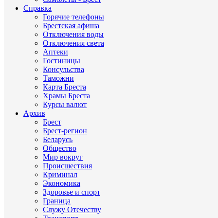
Справка
Горячие телефоны
Брестская афиша
Отключения воды
Отключения света
Аптеки
Гостиницы
Консульства
Таможни
Карта Бреста
Храмы Бреста
Курсы валют
Архив
Брест
Брест-регион
Беларусь
Общество
Мир вокруг
Происшествия
Криминал
Экономика
Здоровье и спорт
Граница
Служу Отечеству