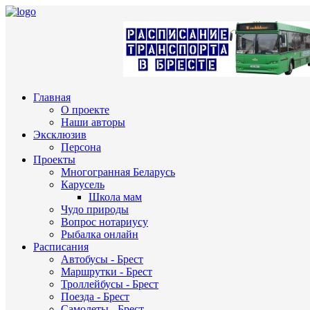
Главная
О проекте
Наши авторы
Эксклюзив
Персона
Проекты
Многогранная Беларусь
Карусель
Школа мам
Чудо природы
Вопрос нотариусу
Рыбалка онлайн
Расписания
Автобусы - Брест
Маршрутки - Брест
Троллейбусы - Брест
Поезда - Брест
Самолеты - Брест