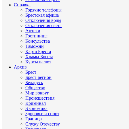
Справка
Горячие телефоны
Брестская афиша
Отключения воды
Отключения света
Аптеки
Гостиницы
Консульства
Таможни
Карта Бреста
Храмы Бреста
Курсы валют
Архив
Брест
Брест-регион
Беларусь
Общество
Мир вокруг
Происшествия
Криминал
Экономика
Здоровье и спорт
Граница
Служу Отечеству