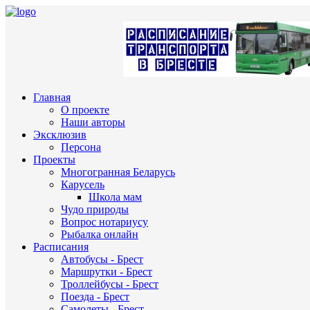
Главная
О проекте
Наши авторы
Эксклюзив
Персона
Проекты
Многогранная Беларусь
Карусель
Школа мам
Чудо природы
Вопрос нотариусу
Рыбалка онлайн
Расписания
Автобусы - Брест
Маршрутки - Брест
Троллейбусы - Брест
Поезда - Брест
Самолеты - Брест