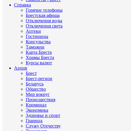
Справка
Горячие телефоны
Брестская афиша
Отключения воды
Отключения света
Аптеки
Гостиницы
Консульства
Таможни
Карта Бреста
Храмы Бреста
Курсы валют
Архив
Брест
Брест-регион
Беларусь
Общество
Мир вокруг
Происшествия
Криминал
Экономика
Здоровье и спорт
Граница
Служу Отечеству