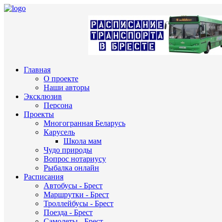
Главная
О проекте
Наши авторы
Эксклюзив
Персона
Проекты
Многогранная Беларусь
Карусель
Школа мам
Чудо природы
Вопрос нотариусу
Рыбалка онлайн
Расписания
Автобусы - Брест
Маршрутки - Брест
Троллейбусы - Брест
Поезда - Брест
Самолеты - Брест