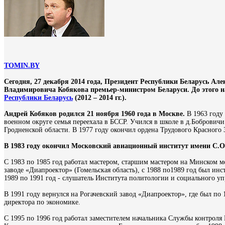
TOMIN.BY
Сегодня, 27 декабря 2014 года, Президент Республики Беларусь А
Владимировича Кобякова премьер-министром Беларуси. До этого 
Республики Беларусь
(2012 – 2014 гг.).
Андрей Кобяков родился 21 ноября 1960 года в Москве.
В 1963 году 
военном округе семья переехала в БССР. Учился в школе в д.Бобрович
Гродненской области. В 1977 году окончил ордена Трудового Красног
В 1983 году окончил Московский авиационный институт имени С.О
С 1983 по 1985 год работал мастером, старшим мастером на Минском ме
заводе «Диапроектор» (Гомельская область), с 1988 по1989 год был ин
1989 по 1991 год - слушатель Института политологии и социального у
В 1991 году вернулся на Рогачевский завод «Диапроектор», где был по 
директора по экономике.
С 1995 по 1996 год работал заместителем начальника Службы контроля П