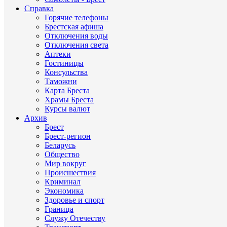
Справка
Горячие телефоны
Брестская афиша
Отключения воды
Отключения света
Аптеки
Гостиницы
Консульства
Таможни
Карта Бреста
Храмы Бреста
Курсы валют
Архив
Брест
Брест-регион
Беларусь
Общество
Мир вокруг
Происшествия
Криминал
Экономика
Здоровье и спорт
Граница
Служу Отечеству