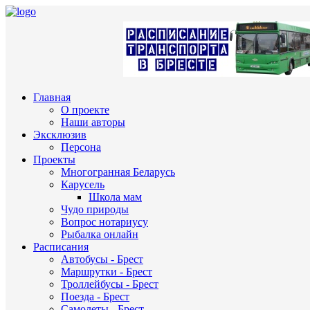
Главная
О проекте
Наши авторы
Эксклюзив
Персона
Проекты
Многогранная Беларусь
Карусель
Школа мам
Чудо природы
Вопрос нотариусу
Рыбалка онлайн
Расписания
Автобусы - Брест
Маршрутки - Брест
Троллейбусы - Брест
Поезда - Брест
Самолеты - Брест