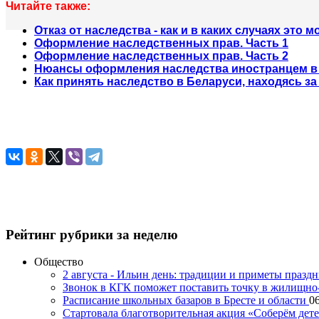
Читайте также:
Отказ от наследства - как и в каких случаях это 
Оформление наследственных прав. Часть 1
Оформление наследственных прав. Часть 2
Нюансы оформления наследства иностранцем в
Как принять наследство в Беларуси, находясь за
Рейтинг рубрики за неделю
Общество
2 августа - Ильин день: традиции и приметы празд
Звонок в КГК поможет поставить точку в жилищн
Расписание школьных базаров в Бресте и области
06
Стартовала благотворительная акция «Соберём дет