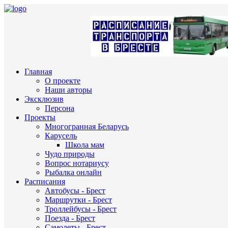
Главная
О проекте
Наши авторы
Эксклюзив
Персона
Проекты
Многогранная Беларусь
Карусель
Школа мам
Чудо природы
Вопрос нотариусу
Рыбалка онлайн
Расписания
Автобусы - Брест
Маршрутки - Брест
Троллейбусы - Брест
Поезда - Брест
Самолеты - Брест