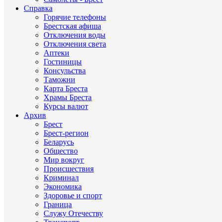
Справка
Горячие телефоны
Брестская афиша
Отключения воды
Отключения света
Аптеки
Гостиницы
Консульства
Таможни
Карта Бреста
Храмы Бреста
Курсы валют
Архив
Брест
Брест-регион
Беларусь
Общество
Мир вокруг
Происшествия
Криминал
Экономика
Здоровье и спорт
Граница
Служу Отечеству