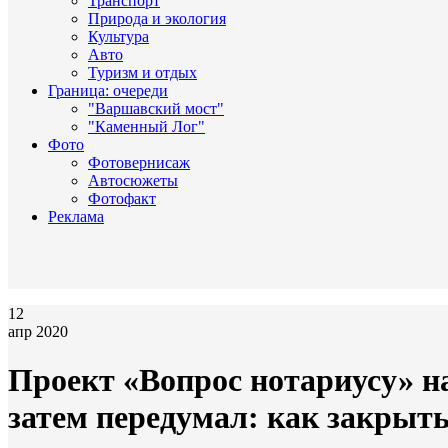
Транспорт
Природа и экология
Культура
Авто
Туризм и отдых
Граница: очереди
"Варшавский мост"
"Каменный Лог"
Фото
Фотовернисаж
Автосюжеты
Фотофакт
Реклама
12
апр 2020
Проект «Вопрос нотариусу» н
затем передумал: как закрыть