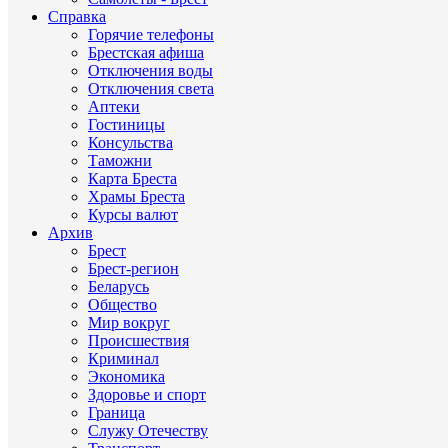
Справка
Горячие телефоны
Брестская афиша
Отключения воды
Отключения света
Аптеки
Гостиницы
Консульства
Таможни
Карта Бреста
Храмы Бреста
Курсы валют
Архив
Брест
Брест-регион
Беларусь
Общество
Мир вокруг
Происшествия
Криминал
Экономика
Здоровье и спорт
Граница
Служу Отечеству