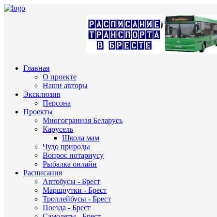
Главная
О проекте
Наши авторы
Эксклюзив
Персона
Проекты
Многогранная Беларусь
Карусель
Школа мам
Чудо природы
Вопрос нотариусу
Рыбалка онлайн
Расписания
Автобусы - Брест
Маршрутки - Брест
Троллейбусы - Брест
Поезда - Брест
Самолеты - Брест