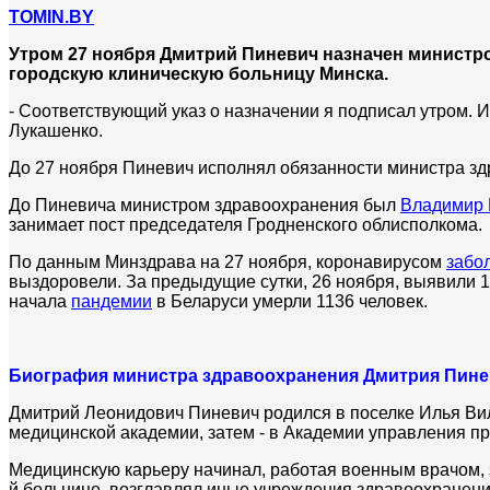
TOMIN.BY
Утром 27 ноября Дмитрий Пиневич назначен министро
городскую клиническую больницу Минска.
- Соответствующий указ о назначении я подписал утром. И
Лукашенко.
До 27 ноября Пиневич исполнял обязанности министра зд
До Пиневича министром здравоохранения был
Владимир 
занимает пост председателя Гродненского облисполкома.
По данным Минздрава на 27 ноября, коронавирусом
забо
выздоровели. За предыдущие сутки, 26 ноября, выявили 1
начала
пандемии
в Беларуси умерли 1136 человек.
Биография министра здравоохранения Дми
трия Пин
Дмитрий Леонидович Пиневич родился в поселке Илья Вил
медицинской академии, затем - в Академии управления пр
Медицинскую карьеру начинал, работая военным врачом, з
й больнице, возглавлял иные учреждения здравоохранения