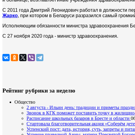
С 2011 года Дмитрий Леонидович работал в должности пе
Жарко
, при котором в Беларуси разразился самый громки
Исполняющим обязанности министра здравоохранения Бел
С 27 ноября 2020 года - министр здравоохранения.
Рейтинг рубрики за неделю
Общество
2 августа - Ильин день: традиции и приметы празд
Звонок в КГК поможет поставить точку в жилищн
Расписание школьных базаров в Бресте и области
06
Стартовала благотворительная акция «Соберём дет
Успенский пост: дата, история, суть, запреты и пита
Успение праведной Анны, матери Пресвятой Богоро