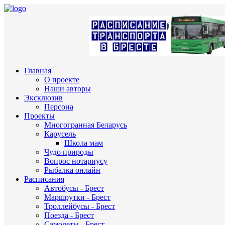
Главная
О проекте
Наши авторы
Эксклюзив
Персона
Проекты
Многогранная Беларусь
Карусель
Школа мам
Чудо природы
Вопрос нотариусу
Рыбалка онлайн
Расписания
Автобусы - Брест
Маршрутки - Брест
Троллейбусы - Брест
Поезда - Брест
Самолеты - Брест