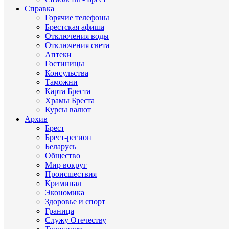
Справка
Горячие телефоны
Брестская афиша
Отключения воды
Отключения света
Аптеки
Гостиницы
Консульства
Таможни
Карта Бреста
Храмы Бреста
Курсы валют
Архив
Брест
Брест-регион
Беларусь
Общество
Мир вокруг
Происшествия
Криминал
Экономика
Здоровье и спорт
Граница
Служу Отечеству