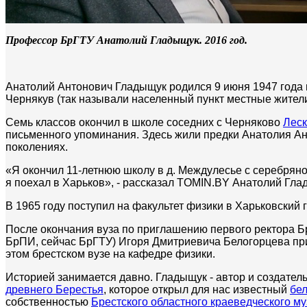
Профессор БрГТУ Анатолий Гладыщук. 2016 год.
Анатолий Антонович Гладыщук родился 9 июня 1947 года 
Чернякув (так называли населенный пункт местные жители.
Семь классов окончил в школе соседних с Черняково
Леск
письменного упоминания. Здесь жили предки Анатолия Ан
поколениях.
«Я окончил 11-летнюю школу в д. Междулесье с серебряно
я поехал в Харьков», - рассказал TOMIN.BY Анатолий Гла
В 1965 году поступил на факультет физики в Харьковский 
После окончания вуза по приглашению первого ректора Бр
БрПИ, сейчас БрГТУ) Игоря Дмитриевича Белогорцева прие
этом брестском вузе на кафедре физики.
Историей занимается давно. Гладыщук - автор и создател
древнего Берестья
, которое открыл для нас известный
бел
собственностью
Брестского областного краеведческого му