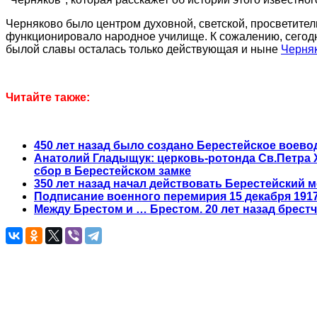
Черняково было центром духовной, светской, просветител
функционировало народное училище. К сожалению, сегодня
былой славы осталась только действующая и ныне
Черняк
Читайте также:
450 лет назад было создано Берестейское воев
Анатолий Гладыщук: церковь-ротонда Св.Петра X
сбор в Берестейском замке
350 лет назад начал действовать Берестейский 
Подписание военного перемирия 15 декабря 191
Между Брестом и … Брестом. 20 лет назад брес