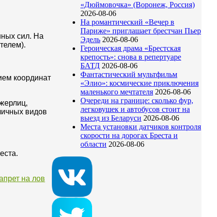
«Дюймовочка» (Воронеж, Россия)
2026-08-06
На романтический «Вечер в
Париже» приглашает брестчан Пьер
ных сил. На
Эдель
2026-08-06
телем).
Героическая драма «Брестская
крепость»: снова в репертуаре
БАТД
2026-08-06
Фантастический мультфильм
ием координат
«Элио»: космические приключения
маленького мечтателя
2026-08-06
Очереди на границе: сколько фур,
 жерлиц,
легковушек и автобусов стоит на
личных видов
выезд из Беларуси
2026-08-06
Места установки датчиков контроля
скорости на дорогах Бреста и
области
2026-08-06
еста.
апрет на лов