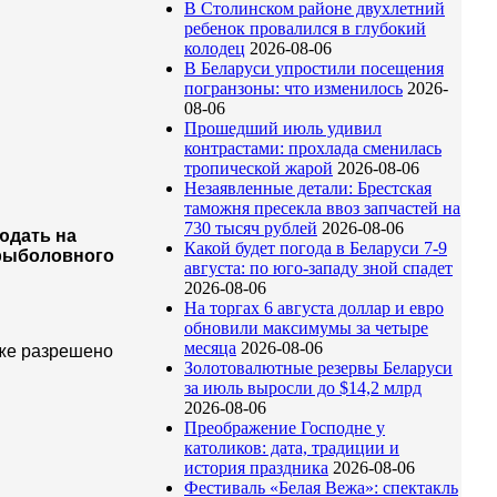
В Столинском районе двухлетний
ребенок провалился в глубокий
колодец
2026-08-06
В Беларуси упростили посещения
погранзоны: что изменилось
2026-
08-06
Прошедший июль удивил
контрастами: прохлада сменилась
тропической жарой
2026-08-06
Незаявленные детали: Брестская
таможня пресекла ввоз запчастей на
730 тысяч рублей
2026-08-06
юдать на
Какой будет погода в Беларуси 7-9
 рыболовного
августа: по юго-западу зной спадет
2026-08-06
На торгах 6 августа доллар и евро
обновили максимумы за четыре
месяца
2026-08-06
кже разрешено
Золотовалютные резервы Беларуси
за июль выросли до $14,2 млрд
2026-08-06
Преображение Господне у
католиков: дата, традиции и
история праздника
2026-08-06
Фестиваль «Белая Вежа»: спектакль