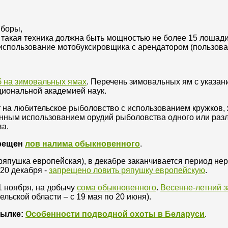
иборы,
 такая техника должна быть мощностью не более 15 лошади
использование мотобуксировщика с арендатором (пользова
б на зимовальных ямах
. Перечень зимовальных ям с указан
циональной академией наук.
т на любительское рыболовство с использованием кружков,
менным использованием орудий рыболовства одного или раз
ва.
прещен
лов налима обыкновенного
.
ряпушка европейская), в декабре заканчивается период нер
 20 декабря -
запрещено ловить ряпушку европейскую
.
1 ноября, на добычу
сома обыкновенного
.
Весенне-летний з
ельской области – с 19 мая по 20 июня).
сылке:
Особенности подводной охоты в Беларуси
.