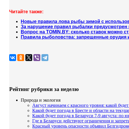
Читайте также:
Новые правила лова рыбы зимой с использов
За нарушение правил рыбалки предусмотрен 
Вопрос на TOMIN.BY: сколько ставок можно с
Правила рыболовства: запрещенные орудия 
Рейтинг рубрики за неделю
Природа и экология
Август начинаем с красного уровня: какой буде
Какой будет погода в Бресте и области на текущ
Какой будет погода в Беларуси 7-9 августа: по 
Где в Беларуси действуют ограничения и запре
Красный уровень опасности объявил Белгидроме