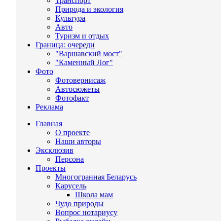
Транспорт
Природа и экология
Культура
Авто
Туризм и отдых
Граница: очереди
"Варшавский мост"
"Каменный Лог"
Фото
Фотовернисаж
Автосюжеты
Фотофакт
Реклама
Главная
О проекте
Наши авторы
Эксклюзив
Персона
Проекты
Многогранная Беларусь
Карусель
Школа мам
Чудо природы
Вопрос нотариусу