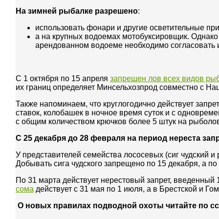
На зимней рыбалке разрешено
:
использовать фонари и другие осветительные пр
а на крупных водоемах мотобуксировщик. Однако
арендованном водоеме необходимо согласовать 
С 1 октября по 15 апреля
запрещен лов всех видов ры
их границ определяет Минсельхозпрод совместно с На
Также напоминаем, что круглогодично действует запре
ставок, колобашек в ночное время суток и с одновре
с общим количеством крючков более 5 штук на рыболо
С 25 декабря до 28 февраля на период нереста за
У представителей семейства лососевых (сиг чудский и 
Добывать сига чудского запрещено по 15 декабря, а по
По 31 марта действует нерестовый запрет, введенный 
сома
действует с 31 мая по 1 июля, а в Брестской и Гом
О новых правилах подводной охоты читайте по с