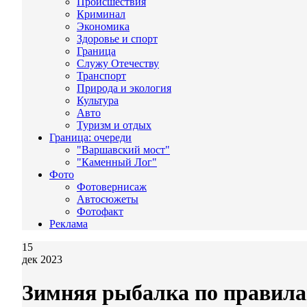
Происшествия
Криминал
Экономика
Здоровье и спорт
Граница
Служу Отечеству
Транспорт
Природа и экология
Культура
Авто
Туризм и отдых
Граница: очереди
"Варшавский мост"
"Каменный Лог"
Фото
Фотовернисаж
Автосюжеты
Фотофакт
Реклама
15
дек 2023
Зимняя рыбалка по правил