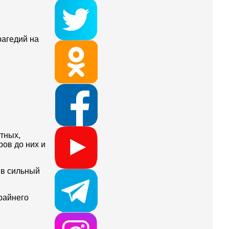
рагедий на
тных,
ров до них и
 в сильный
райнего