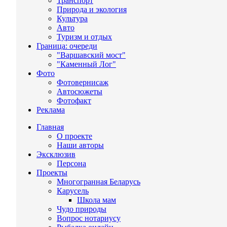
Транспорт
Природа и экология
Культура
Авто
Туризм и отдых
Граница: очереди
"Варшавский мост"
"Каменный Лог"
Фото
Фотовернисаж
Автосюжеты
Фотофакт
Реклама
Главная
О проекте
Наши авторы
Эксклюзив
Персона
Проекты
Многогранная Беларусь
Карусель
Школа мам
Чудо природы
Вопрос нотариусу