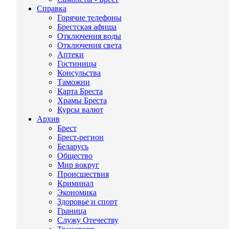
Справка
Горячие телефоны
Брестская афиша
Отключения воды
Отключения света
Аптеки
Гостиницы
Консульства
Таможни
Карта Бреста
Храмы Бреста
Курсы валют
Архив
Брест
Брест-регион
Беларусь
Общество
Мир вокруг
Происшествия
Криминал
Экономика
Здоровье и спорт
Граница
Служу Отечеству