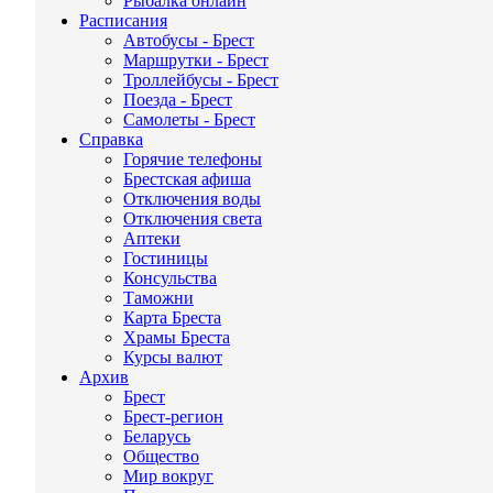
Рыбалка онлайн
Расписания
Автобусы - Брест
Маршрутки - Брест
Троллейбусы - Брест
Поезда - Брест
Самолеты - Брест
Справка
Горячие телефоны
Брестская афиша
Отключения воды
Отключения света
Аптеки
Гостиницы
Консульства
Таможни
Карта Бреста
Храмы Бреста
Курсы валют
Архив
Брест
Брест-регион
Беларусь
Общество
Мир вокруг