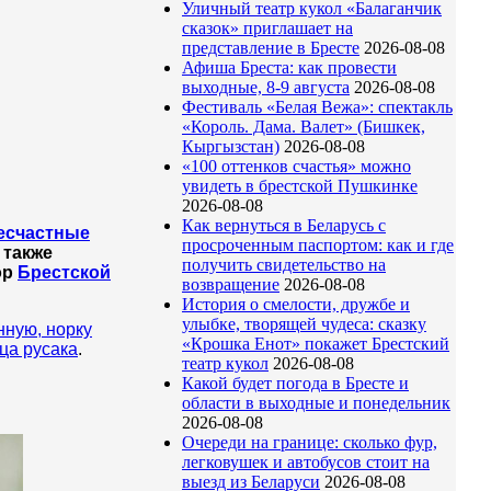
Уличный театр кукол «Балаганчик
сказок» приглашает на
представление в Бресте
2026-08-08
Афиша Бреста: как провести
выходные, 8-9 августа
2026-08-08
Фестиваль «Белая Вежа»: спектакль
«Король. Дама. Валет» (Бишкек,
Кыргызстан)
2026-08-08
«100 оттенков счастья» можно
увидеть в брестской Пушкинке
2026-08-08
Как вернуться в Беларусь с
есчастные
просроченным паспортом: как и где
 также
получить свидетельство на
ор
Брестской
возвращение
2026-08-08
История о смелости, дружбе и
улыбке, творящей чудеса: сказку
нную, норку
«Крошка Енот» покажет Брестский
ца русака
.
театр кукол
2026-08-08
Какой будет погода в Бресте и
области в выходные и понедельник
2026-08-08
Очереди на границе: сколько фур,
легковушек и автобусов стоит на
выезд из Беларуси
2026-08-08