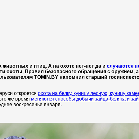
 животных и птиц. А на охоте нет-нет да и
случаются н
ти охоты, Правил безопасного обращения с оружием, а
пользователям TOMIN.BY напомнил старший госинспект
аруси откроется
охота на белку, куницу лесную, куницу каме
в это же время
меняются способы добычи зайца-беляка и зай
еднее воскресенье января.