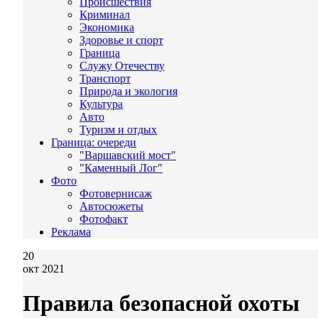
Происшествия
Криминал
Экономика
Здоровье и спорт
Граница
Служу Отечеству
Транспорт
Природа и экология
Культура
Авто
Туризм и отдых
Граница: очереди
"Варшавский мост"
"Каменный Лог"
Фото
Фотовернисаж
Автосюжеты
Фотофакт
Реклама
20
окт 2021
Правила безопасной охоты