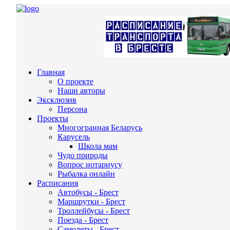
Главная
О проекте
Наши авторы
Эксклюзив
Персона
Проекты
Многогранная Беларусь
Карусель
Школа мам
Чудо природы
Вопрос нотариусу
Рыбалка онлайн
Расписания
Автобусы - Брест
Маршрутки - Брест
Троллейбусы - Брест
Поезда - Брест
Самолеты - Брест