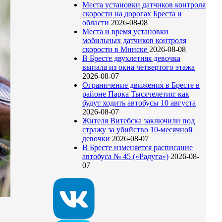
Места установки датчиков контроля
скорости на дорогах Бреста и
области
2026-08-08
Места и время установки
мобильных датчиков контроля
скорости в Минске
2026-08-08
В Бресте двухлетняя девочка
выпала из окна четвертого этажа
2026-08-07
Ограничение движения в Бресте в
районе Парка Тысячелетия: как
будут ходить автобусы 10 августа
2026-08-07
Жителя Витебска заключили под
стражу за убийство 10-месячной
девочки
2026-08-07
В Бресте изменяется расписание
автобуса № 45 («Радуга»)
2026-08-
07