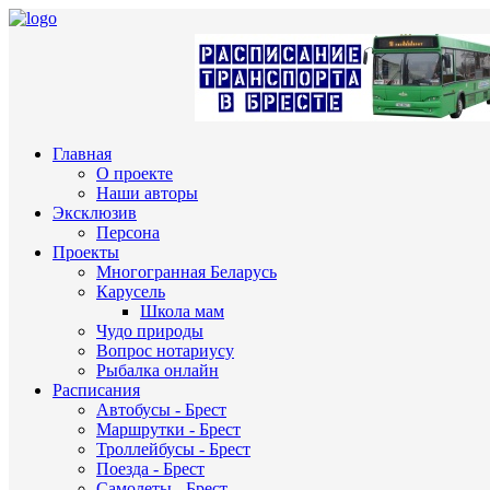
Главная
О проекте
Наши авторы
Эксклюзив
Персона
Проекты
Многогранная Беларусь
Карусель
Школа мам
Чудо природы
Вопрос нотариусу
Рыбалка онлайн
Расписания
Автобусы - Брест
Маршрутки - Брест
Троллейбусы - Брест
Поезда - Брест
Самолеты - Брест