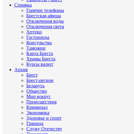
Справка
Горячие телефоны
Брестская афиша
Отключения воды
Отключения света
Аптеки
Гостиницы
Консульства
Таможни
Карта Бреста
Храмы Бреста
Курсы валют
Архив
Брест
Брест-регион
Беларусь
Общество
Мир вокруг
Происшествия
Криминал
Экономика
Здоровье и спорт
Граница
Служу Отечеству