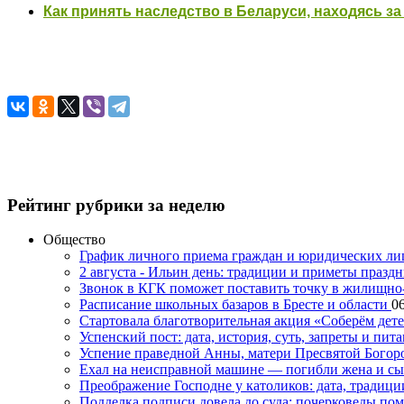
Как принять наследство в Беларуси, находясь за
Рейтинг рубрики за неделю
Общество
График личного приема граждан и юридических л
2 августа - Ильин день: традиции и приметы празд
Звонок в КГК поможет поставить точку в жилищн
Расписание школьных базаров в Бресте и области
06
Стартовала благотворительная акция «Соберём дет
Успенский пост: дата, история, суть, запреты и пита
Успение праведной Анны, матери Пресвятой Богоро
Ехал на неисправной машине — погибли жена и с
Преображение Господне у католиков: дата, традици
Подделка подписи довела до суда: почерковеды пом