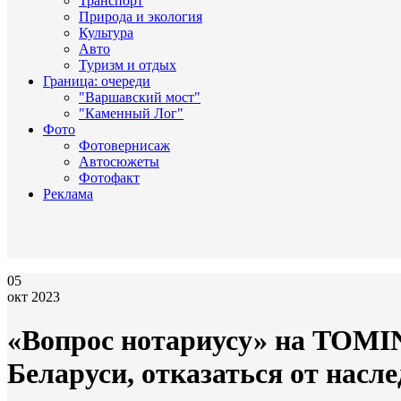
Транспорт
Природа и экология
Культура
Авто
Туризм и отдых
Граница: очереди
"Варшавский мост"
"Каменный Лог"
Фото
Фотовернисаж
Автосюжеты
Фотофакт
Реклама
05
окт 2023
«Вопрос нотариусу» на TOMIN
Беларуси, отказаться от насле