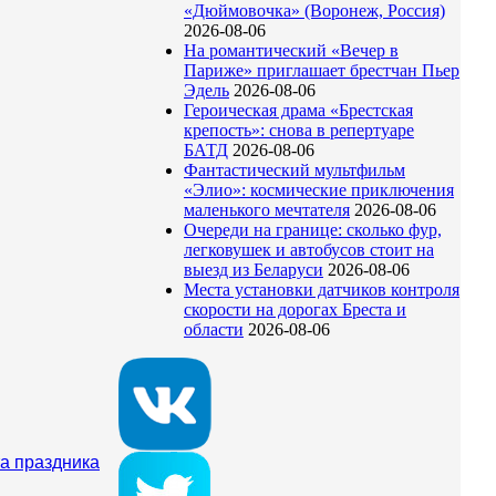
«Дюймовочка» (Воронеж, Россия)
2026-08-06
На романтический «Вечер в
Париже» приглашает брестчан Пьер
Эдель
2026-08-06
Героическая драма «Брестская
крепость»: снова в репертуаре
БАТД
2026-08-06
Фантастический мультфильм
«Элио»: космические приключения
маленького мечтателя
2026-08-06
Очереди на границе: сколько фур,
легковушек и автобусов стоит на
выезд из Беларуси
2026-08-06
Места установки датчиков контроля
скорости на дорогах Бреста и
области
2026-08-06
а праздника