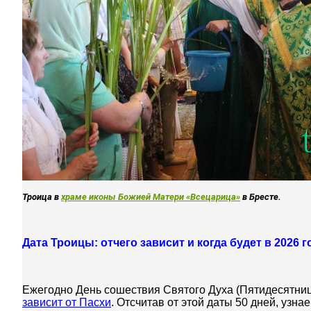
Троица в
храме иконы Божией Матери «Всецарица»
в Бресте.
Дата Троицы: отчего зависит и когда будет в 2026 
Ежегодно День сошествия Святого Духа (Пятидесятница
зависит от Пасхи
. Отсчитав от этой даты 50 дней, узнае