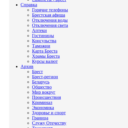
Справка
Горячие телефоны
Брестская афиша
Отключения воды
Отключения света
Аптеки
Гостиницы
Консульства
Таможни
Карта Бреста
Храмы Бреста
Курсы валют
Архив
Брест
Брест-регион
Беларусь
Общество
Мир вокруг
Происшествия
Криминал
Экономика
Здоровье и спорт
Граница
Служу Отечеству