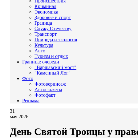
Происшествия
Криминал
Экономика
Здоровье и спорт
Граница
Служу Отечеству
Транспорт
Природа и экология
Культура
Авто
Туризм и отдых
Граница: очереди
"Варшавский мост"
"Каменный Лог"
Фото
Фотовернисаж
Автосюжеты
Фотофакт
Реклама
31
мая 2026
День Святой Троицы у право