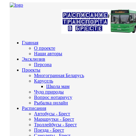
Главная
О проекте
Наши авторы
Эксклюзив
Персона
Проекты
Многогранная Беларусь
Карусель
Школа мам
Чудо природы
Вопрос нотариусу
Рыбалка онлайн
Расписания
Автобусы - Брест
Маршрутки - Брест
Троллейбусы - Брест
Поезда - Брест
Самолеты - Брест