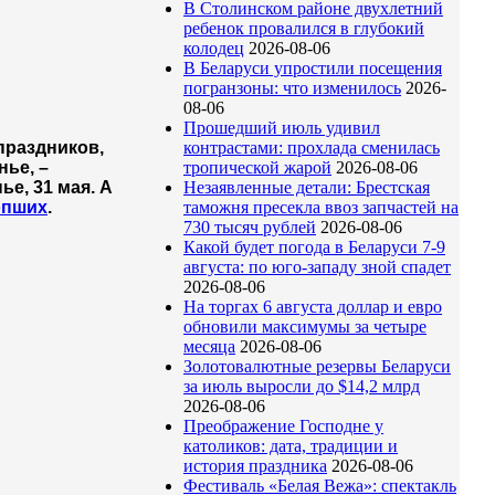
В Столинском районе двухлетний
ребенок провалился в глубокий
колодец
2026-08-06
В Беларуси упростили посещения
погранзоны: что изменилось
2026-
08-06
Прошедший июль удивил
праздников,
контрастами: прохлада сменилась
нье, –
тропической жарой
2026-08-06
е, 31 мая. А
Незаявленные детали: Брестская
опших
.
таможня пресекла ввоз запчастей на
730 тысяч рублей
2026-08-06
Какой будет погода в Беларуси 7-9
августа: по юго-западу зной спадет
2026-08-06
На торгах 6 августа доллар и евро
обновили максимумы за четыре
месяца
2026-08-06
Золотовалютные резервы Беларуси
за июль выросли до $14,2 млрд
2026-08-06
Преображение Господне у
католиков: дата, традиции и
история праздника
2026-08-06
Фестиваль «Белая Вежа»: спектакль