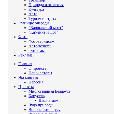
Транспорт
Природа и экология
Культура
Авто
Туризм и отдых
Граница: очереди
"Варшавский мост"
"Каменный Лог"
Фото
Фотовернисаж
Автосюжеты
Фотофакт
Реклама
Главная
О проекте
Наши авторы
Эксклюзив
Персона
Проекты
Многогранная Беларусь
Карусель
Школа мам
Чудо природы
Вопрос нотариусу