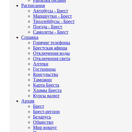
Рыбалка онлайн
Расписания
Автобусы - Брест
Маршрутки - Брест
Троллейбусы - Брест
Поезда - Брест
Самолеты - Брест
Справка
Горячие телефоны
Брестская афиша
Отключения воды
Отключения света
Аптеки
Гостиницы
Консульства
Таможни
Карта Бреста
Храмы Бреста
Курсы валют
Архив
Брест
Брест-регион
Беларусь
Общество
Мир вокруг