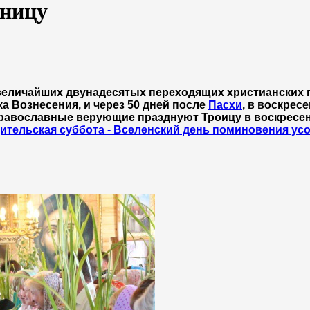
тницу
з величайших двунадесятых переходящих христианских 
а Вознесения, и через 50 дней после
Пасхи
, в воскресе
православные верующие празднуют Троицу в воскресень
ительская суббота - Вселенский день поминовения ус