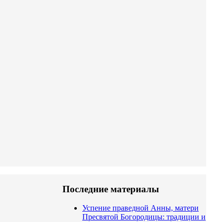
Последние материалы
Успение праведной Анны, матери
Пресвятой Богородицы: традиции и