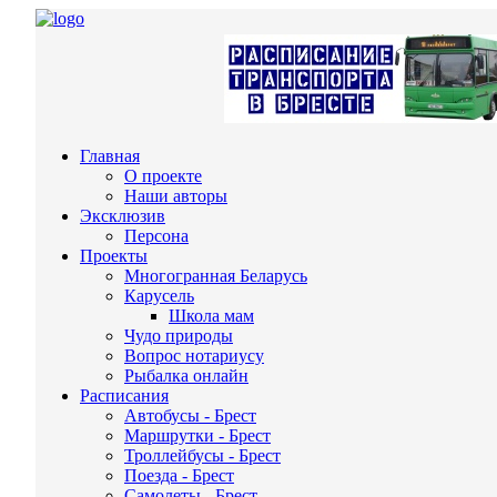
Главная
О проекте
Наши авторы
Эксклюзив
Персона
Проекты
Многогранная Беларусь
Карусель
Школа мам
Чудо природы
Вопрос нотариусу
Рыбалка онлайн
Расписания
Автобусы - Брест
Маршрутки - Брест
Троллейбусы - Брест
Поезда - Брест
Самолеты - Брест