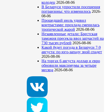
колодец
2026-08-06
В Беларуси упростили посещения
погранзоны: что изменилось
2026-
08-06
Прошедший июль удивил
контрастами: прохлада сменилась
тропической жарой
2026-08-06
Незаявленные детали: Брестская
таможня пресекла ввоз запчастей на
730 тысяч рублей
2026-08-06
Какой будет погода в Беларуси 7-9
августа: по юго-западу зной спадет
2026-08-06
На торгах 6 августа доллар и евро
обновили максимумы за четыре
месяца
2026-08-06