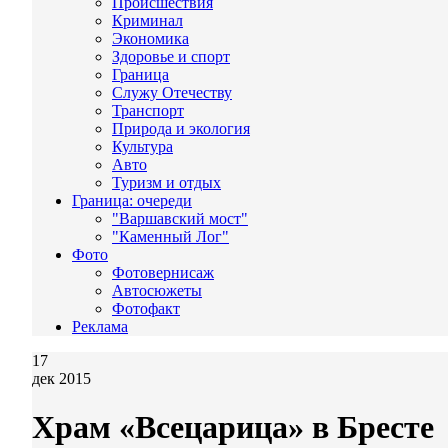
Происшествия
Криминал
Экономика
Здоровье и спорт
Граница
Служу Отечеству
Транспорт
Природа и экология
Культура
Авто
Туризм и отдых
Граница: очереди
"Варшавский мост"
"Каменный Лог"
Фото
Фотовернисаж
Автосюжеты
Фотофакт
Реклама
17
дек 2015
Храм «Всецарица» в Бресте