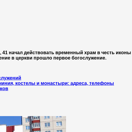
й, 41 начал действовать временный храм в честь икон
ение в церкви прошло первое богослужение.
ослужений
чиния, костелы и монастыри: адреса, телефоны
ков