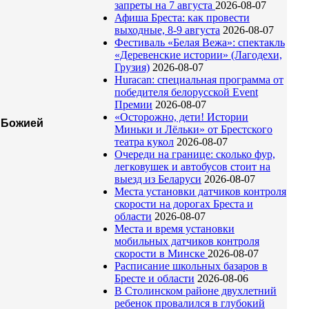
запреты на 7 августа
2026-08-07
Афиша Бреста: как провести
выходные, 8-9 августа
2026-08-07
Фестиваль «Белая Вежа»: спектакль
«Деревенские истории» (Лагодехи,
Грузия)
2026-08-07
Huracan: специальная программа от
победителя белорусской Event
Премии
2026-08-07
«Осторожно, дети! Истории
ы Божией
Миньки и Лёльки» от Брестского
театра кукол
2026-08-07
Очереди на границе: сколько фур,
легковушек и автобусов стоит на
выезд из Беларуси
2026-08-07
Места установки датчиков контроля
скорости на дорогах Бреста и
области
2026-08-07
Места и время установки
мобильных датчиков контроля
скорости в Минске
2026-08-07
Расписание школьных базаров в
Бресте и области
2026-08-06
В Столинском районе двухлетний
ребенок провалился в глубокий