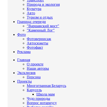
Транспорт
Природа и экология
Культура
Авто
Туризм и отдых
Граница: очереди
"Варшавский мост"
"Каменный Лог"
Фото
Фотовернисаж
Автосюжеты
Фотофакт
Реклама
Главная
О проекте
Наши авторы
Эксклюзив
Персона
Проекты
Многогранная Беларусь
Карусель
Школа мам
Чудо природы
Вопрос нотариусу