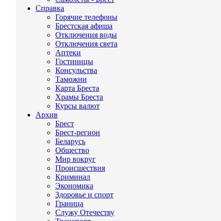
Справка
Горячие телефоны
Брестская афиша
Отключения воды
Отключения света
Аптеки
Гостиницы
Консульства
Таможни
Карта Бреста
Храмы Бреста
Курсы валют
Архив
Брест
Брест-регион
Беларусь
Общество
Мир вокруг
Происшествия
Криминал
Экономика
Здоровье и спорт
Граница
Служу Отечеству