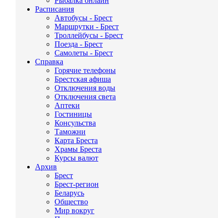
Рыбалка онлайн
Расписания
Автобусы - Брест
Маршрутки - Брест
Троллейбусы - Брест
Поезда - Брест
Самолеты - Брест
Справка
Горячие телефоны
Брестская афиша
Отключения воды
Отключения света
Аптеки
Гостиницы
Консульства
Таможни
Карта Бреста
Храмы Бреста
Курсы валют
Архив
Брест
Брест-регион
Беларусь
Общество
Мир вокруг