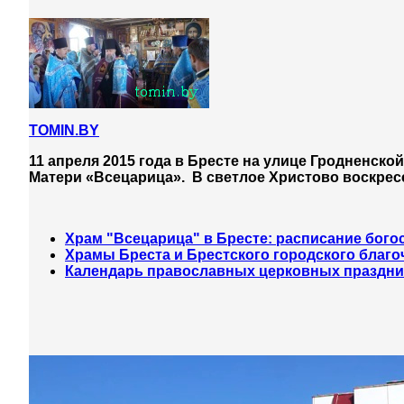
TOMIN.BY
11 апреля 2015 года в Бресте на улице Гродненско
Матери «Всецарица». В светлое Христово воскрес
Храм "Всецарица" в Бресте: расписание бог
Храмы Бреста и Брестского городского благо
Календарь православных церковных праздни